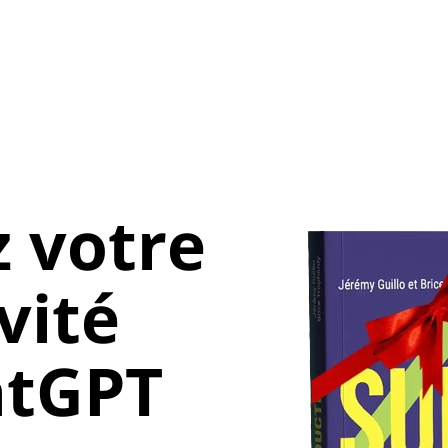
 votre
vité
atGPT