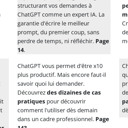
structurant vos demandes à
p
n
ChatGPT comme un expert IA. La
m
garantie d'écrire le meilleur
Cr
prompt, du premier coup, sans
de
perdre de temps, ni réfléchir.
Page
m
14
.
ChatGPT vous permet d'être x10
Ch
plus productif. Mais encore faut-il
qu
t
savoir quoi lui demander.
pr
Découvrez
des dizaines de cas
d
it
pratiques
pour découvrir
p
t
comment l'utiliser dès demain
dè
dans un cadre professionnel.
Page
er
143
.